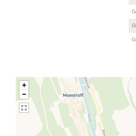
G
G
G
+
−