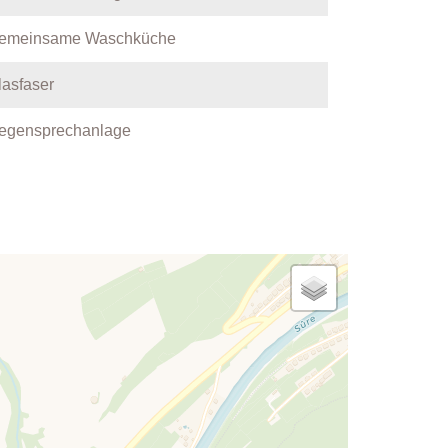
emeinsame Waschküche
lasfaser
egensprechanlage