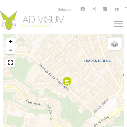
FR
Sélection
+
−