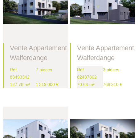
Vente Appartement
Vente Appartement
Walferdange
Walferdange
Réf.
7 pièces
Réf.
3 pièces
83493342
82487862
127.78 m²
1 319 000 €
70.64 m²
768 210 €