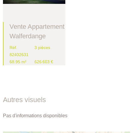
Vente Appartement
Walferdange
Réf.
3 pièces
82402631
68.95 m²
626 603 €
Autres visuels
Pas d'informations disponibles