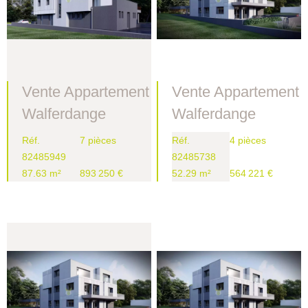
Vente Appartement
Vente Appartement
Walferdange
Walferdange
Réf.
7 pièces
Réf.
4 pièces
82485949
82485738
87.63 m²
893 250 €
52.29 m²
564 221 €