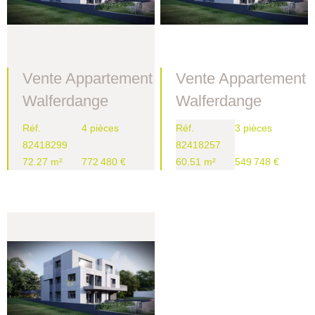
Vente Appartement
Vente Appartement
Walferdange
Walferdange
Réf.
4 pièces
Réf.
3 pièces
82418299
82418257
72.27 m²
772 480 €
60.51 m²
549 748 €