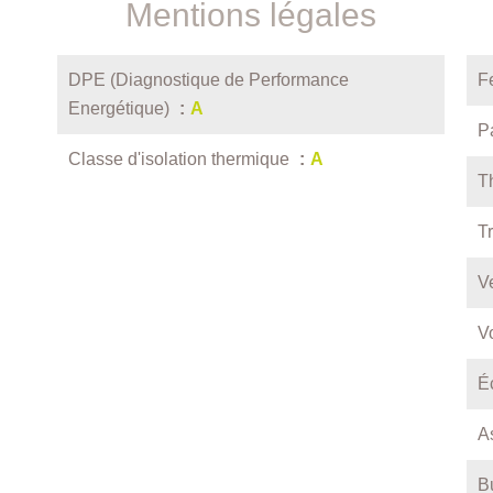
Mentions légales
DPE (Diagnostique de Performance
F
Energétique)
A
P
Classe d'isolation thermique
A
T
Tr
Ve
Vo
É
A
B