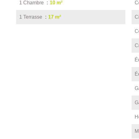
1 Chambre
10 m²
C
1 Terrasse
17 m²
C
C
C
É
É
G
G
H
M