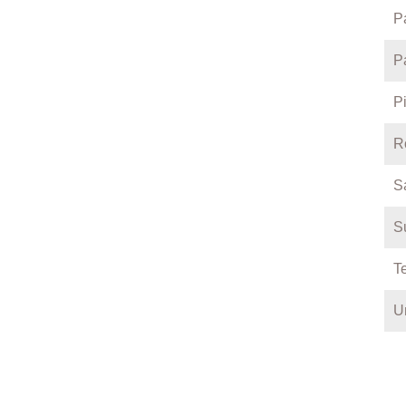
P
P
P
R
S
S
T
U