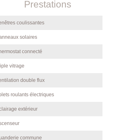
Prestations
enêtres coulissantes
anneaux solaires
hermostat connecté
iple vitrage
ntilation double flux
lets roulants électriques
clairage extérieur
scenseur
uanderie commune