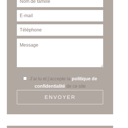
J’ai lu et j'accepte la
politique de
confidentialité
de ce site
ENVOYER