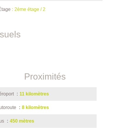
Étage
2ème étage / 2
isuels
Proximités
éroport
11 kilomètres
utoroute
8 kilomètres
us
450 mètres