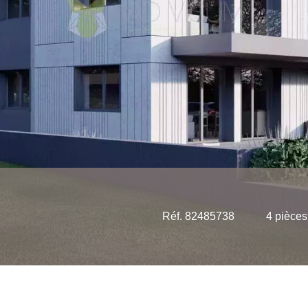
Réf. 82485738
4 pièces